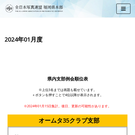
コ
ン
テ
ン
ツ
2024年01月度
へ
ス
キ
ッ
プ
県内支部例会順位表
※上位3名までは画題も載せています。
＋ボタンを押すことで4位以降が表示されます。
※2024年01月15日集計。後日、更新の可能性があります。
オームタ35クラブ支部