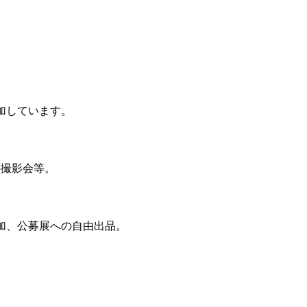
加しています。
の撮影会等。
加、公募展への自由出品。