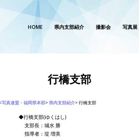
HOME
県内支部紹介
撮影会
写真展
行橋支部
本写真連盟・福岡県本部
>
県内支部紹介
>
行橋支部
◆行橋支部(ゆくはし)
支部長：城水 勝
指導者：堤 増美