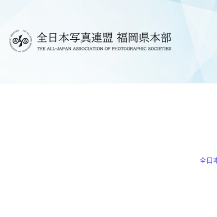
コ
ン
テ
ン
ツ
へ
ス
キ
ッ
プ
全日