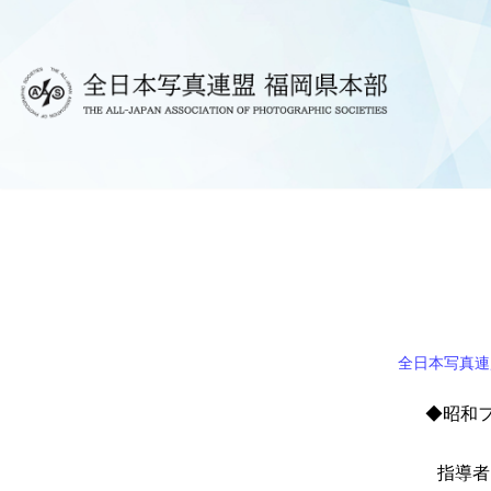
コ
ン
テ
ン
ツ
へ
ス
キ
ッ
プ
全日本写真連
◆昭和
指導者