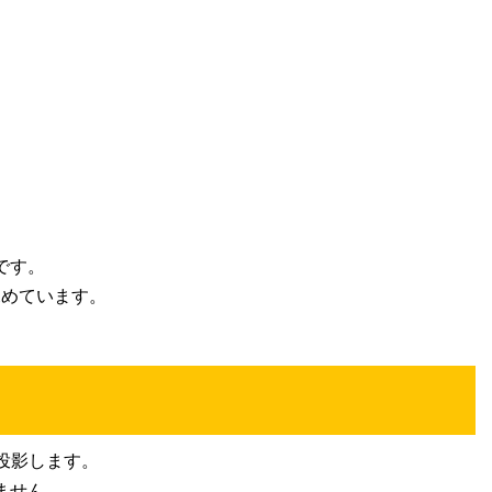
。
です。
深めています。
投影します。
ません。