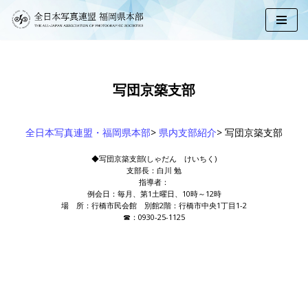
コ
ン
テ
ン
ツ
写団京築支部
へ
ス
キ
ッ
全日本写真連盟・福岡県本部
>
県内支部紹介
>
写団京築支部
プ
◆写団京築支部(しゃだん けいちく)
支部長：白川 勉
指導者：
例会日：毎月、第1土曜日、10時～12時
場 所：行橋市民会館 別館2階：行橋市中央1丁目1-2
☎：0930-25-1125