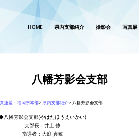
HOME
県内支部紹介
撮影会
写真展
八幡芳影会支部
真連盟・福岡県本部
>
県内支部紹介
>
八幡芳影会支部
◆八幡芳影会支部(やはたほうえいかい)
支部長：井上 修
指導者：大庭 貞敏