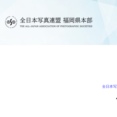
コ
ン
テ
ン
ツ
へ
ス
キ
ッ
プ
全日本写